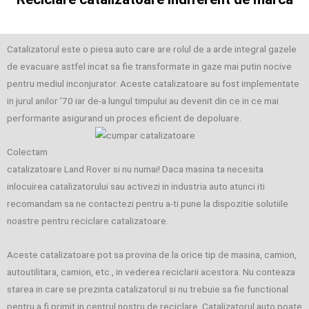
Catalizatorul este o piesa auto care are rolul de a arde integral gazele
de evacuare astfel incat sa fie transformate in gaze mai putin nocive
pentru mediul inconjurator. Aceste catalizatoare au fost implementate
in jurul anilor ’70 iar de-a lungul timpului au devenit din ce in ce mai
performante asigurand un proces eficient de depoluare.
Colectam
catalizatoare Land Rover si nu numai! Daca masina ta necesita
inlocuirea catalizatorului sau activezi in industria auto atunci iti
recomandam sa ne contactezi pentru a-ti pune la dispozitie solutiile
noastre pentru reciclare catalizatoare.
Aceste catalizatoare pot sa provina de la orice tip de masina, camion,
autoutilitara, camion, etc., in vederea reciclarii acestora. Nu conteaza
starea in care se prezinta catalizatorul si nu trebuie sa fie functional
pentru a fi primit in centrul nostru de reciclare. Catalizatorul auto poate