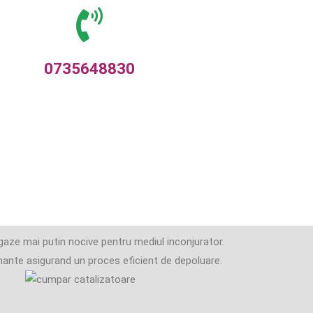
0735648830
 gaze mai putin nocive pentru mediul inconjurator.
rmante asigurand un proces eficient de depoluare.