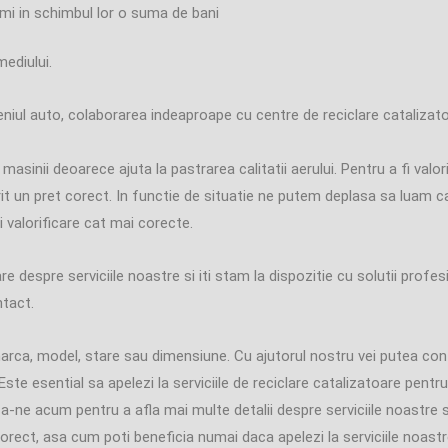
primi in schimbul lor o suma de bani
mediului.
eniul auto, colaborarea indeaproape cu centre de reciclare catalizat
asinii deoarece ajuta la pastrarea calitatii aerului. Pentru a fi valor
it un pret corect. In functie de situatie ne putem deplasa sa luam cata
i valorificare cat mai corecte.
re despre serviciile noastre si iti stam la dispozitie cu solutii profe
ntact.
arca, model, stare sau dimensiune. Cu ajutorul nostru vei putea cont
 Este esential sa apelezi la serviciile de reciclare catalizatoare pent
-ne acum pentru a afla mai multe detalii despre serviciile noastre s
orect, asa cum poti beneficia numai daca apelezi la serviciile noastr