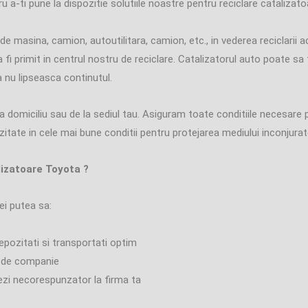
a-ti pune la dispozitie solutiile noastre pentru reciclare catalizato
de masina, camion, autoutilitara, camion, etc., in vederea reciclarii
a fi primit in centrul nostru de reciclare. Catalizatorul auto poate sa
a nu lipseasca continutul.
 domiciliu sau de la sediul tau. Asiguram toate conditiile necesare 
itate in cele mai bune conditii pentru protejarea mediului inconjurat
alizatoare Toyota ?
ei putea sa:
epozitati si transportati optim
or de companie
ezi necorespunzator la firma ta