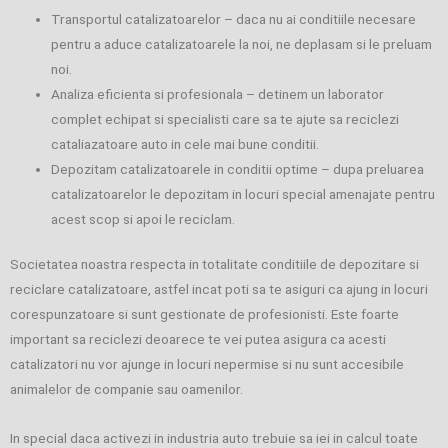
Transportul catalizatoarelor – daca nu ai conditiile necesare
pentru a aduce catalizatoarele la noi, ne deplasam si le preluam
noi.
Analiza eficienta si profesionala – detinem un laborator
complet echipat si specialisti care sa te ajute sa reciclezi
cataliazatoare auto in cele mai bune conditii.
Depozitam catalizatoarele in conditii optime – dupa preluarea
catalizatoarelor le depozitam in locuri special amenajate pentru
acest scop si apoi le reciclam.
Societatea noastra respecta in totalitate conditiile de depozitare si
reciclare catalizatoare, astfel incat poti sa te asiguri ca ajung in locuri
corespunzatoare si sunt gestionate de profesionisti. Este foarte
important sa reciclezi deoarece te vei putea asigura ca acesti
catalizatori nu vor ajunge in locuri nepermise si nu sunt accesibile
animalelor de companie sau oamenilor.
In special daca activezi in industria auto trebuie sa iei in calcul toate