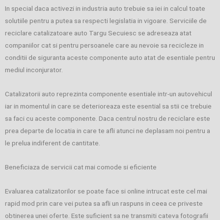
In special daca activezi in industria auto trebuie sa iei in calcul toate
solutiile pentru a putea sa respecti legislatia in vigoare. Serviciile de
reciclare catalizatoare auto Targu Secuiesc se adreseaza atat
companiilor cat si pentru persoanele care au nevoie sa recicleze in
conditii de siguranta aceste componente auto atat de esentiale pentru
mediul inconjurator.
Catalizatorii auto reprezinta componente esentiale intr-un autovehicul
iar in momentul in care se deterioreaza este esential sa stii ce trebuie
sa faci cu aceste componente. Daca centrul nostru de reciclare este
prea departe de locatia in care te afli atunci ne deplasam noi pentru a
le prelua indiferent de cantitate.
Beneficiaza de servicii cat mai comode si eficiente
Evaluarea catalizatorilor se poate face si online intrucat este cel mai
rapid mod prin care vei putea sa afli un raspuns in ceea ce priveste
obtinerea unei oferte. Este suficient sa ne transmiti cateva fotografii